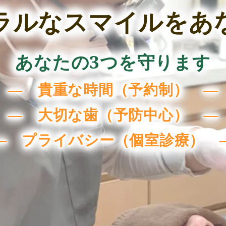
ラルなスマイルをあ
あなたの3つを守ります
― 貴重な時間（予約制） ―
― 大切な歯（予防中心） ―
― プライバシー（個室診療） 