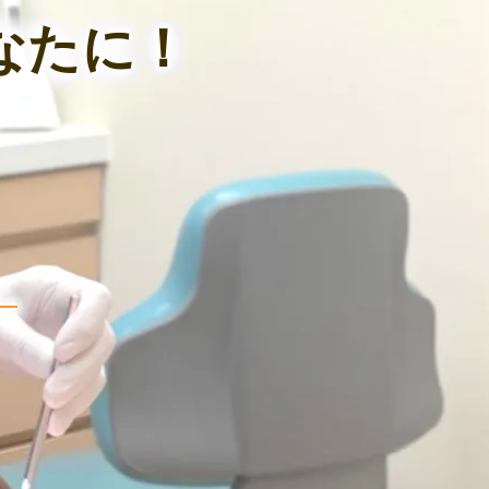
なたに！
―