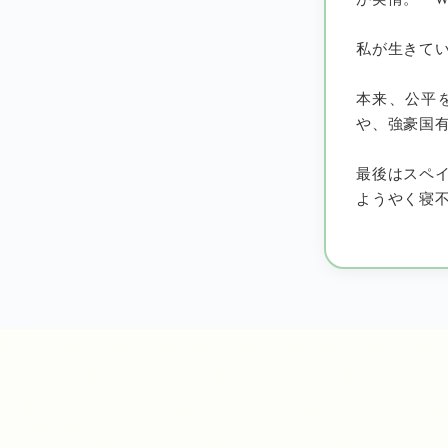
私が生きて
本来、公平
や、強豪国
最後はスペ
ようやく寝