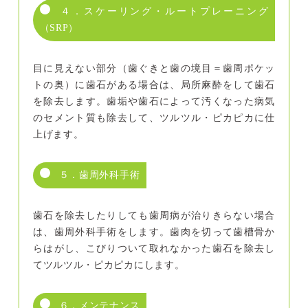
４．スケーリング・ルートプレーニング
（SRP）
目に見えない部分（歯ぐきと歯の境目＝歯周ポケッ
トの奥）に歯石がある場合は、局所麻酔をして歯石
を除去します。歯垢や歯石によって汚くなった病気
のセメント質も除去して、ツルツル・ピカピカに仕
上げます。
５．歯周外科手術
歯石を除去したりしても歯周病が治りきらない場合
は、歯周外科手術をします。歯肉を切って歯槽骨か
らはがし、こびりついて取れなかった歯石を除去し
てツルツル・ピカピカにします。
６．メンテナンス