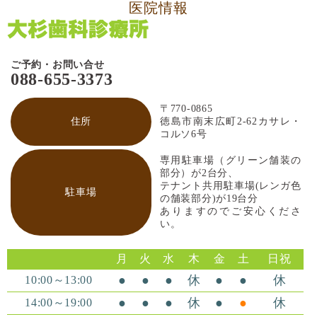
医院情報
ご予約・お問い合せ
088-655-3373
〒770-0865
住所
徳島市南末広町2-62カサレ・
コルソ6号
専用駐車場（グリーン舗装の
部分）が2台分、
テナント共用駐車場(レンガ色
駐車場
の舗装部分)が19台分
ありますのでご安心くださ
い。
月
火
水
木
金
土
日祝
●
●
●
休
●
●
休
10:00～13:00
●
●
●
休
●
●
休
14:00～19:00